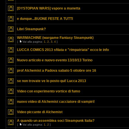
[DYSTOPIAN WARS] vapore a manetta
e dunque...BUONE FESTE A TUTTI
Libri Steampunk?
WARMACHINE (wargame Fantasy Steampunk)
[
Vai alla pagina:
1
,
2
,
3
,
4
]
LUCCA COMICS 2013 sfilata e "rimpatriata" ecco le info
Nuovo articolo e nuovo evento 13/10/13 Torino
prof Alchemist a Padova sabato 5 ottobre ore 16
se non trovate ve lo posto qui! Lucca 2013
Video con esperimento vortice di fumo
nuovo video di Alchemist cacciatore di vampiri!
Video piccante di Alchemist
A quando un assemblea soci Steampunk Italia?
[
Vai alla pagina:
1
,
2
]