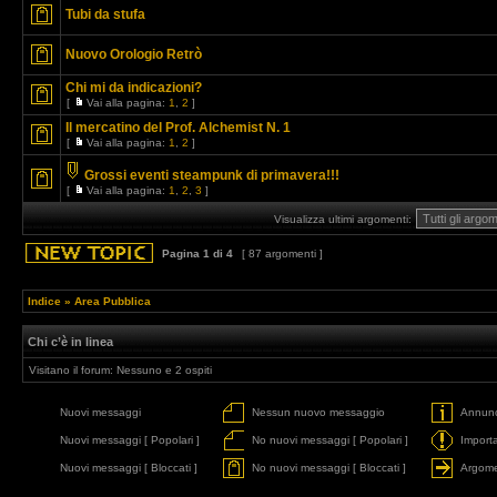
Tubi da stufa
Nuovo Orologio Retrò
Chi mi da indicazioni?
[
Vai alla pagina:
1
,
2
]
Il mercatino del Prof. Alchemist N. 1
[
Vai alla pagina:
1
,
2
]
Grossi eventi steampunk di primavera!!!
[
Vai alla pagina:
1
,
2
,
3
]
Visualizza ultimi argomenti:
Pagina
1
di
4
[ 87 argomenti ]
Indice
»
Area Pubblica
Chi c’è in linea
Visitano il forum: Nessuno e 2 ospiti
Nuovi messaggi
Nessun nuovo messaggio
Annunc
Nuovi messaggi [ Popolari ]
No nuovi messaggi [ Popolari ]
Import
Nuovi messaggi [ Bloccati ]
No nuovi messaggi [ Bloccati ]
Argome