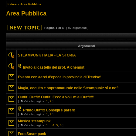
Indice
»
Area Pubblica
Area Pubblica
Pagina
1
di
4
[ 87 argomenti ]
Argomenti
STEAMPUNK ITALIA - LA STORIA
Invito al castello del prof. Alchemist
Evento con aerei d'epoca in provincia di Treviso!
Magia, occulto e soprannaturale nello Steampunk: sì o no?
Outfit! Outfit! Outfit! Ecco a voi i miei Outfit!!!
[
Vai alla pagina:
1
,
2
]
Primo Outfit! Consigli e pareri!
[
Vai alla pagina:
1
,
2
]
Musica steampunk
[
Vai alla pagina:
1
...
4
,
5
,
6
]
Foto Steampunk