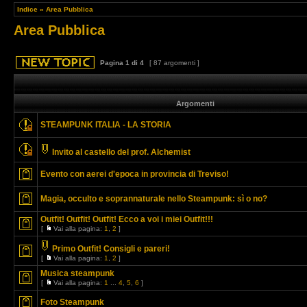
Indice
»
Area Pubblica
Area Pubblica
Pagina
1
di
4
[ 87 argomenti ]
Argomenti
STEAMPUNK ITALIA - LA STORIA
Invito al castello del prof. Alchemist
Evento con aerei d'epoca in provincia di Treviso!
Magia, occulto e soprannaturale nello Steampunk: sì o no?
Outfit! Outfit! Outfit! Ecco a voi i miei Outfit!!!
[
Vai alla pagina:
1
,
2
]
Primo Outfit! Consigli e pareri!
[
Vai alla pagina:
1
,
2
]
Musica steampunk
[
Vai alla pagina:
1
...
4
,
5
,
6
]
Foto Steampunk