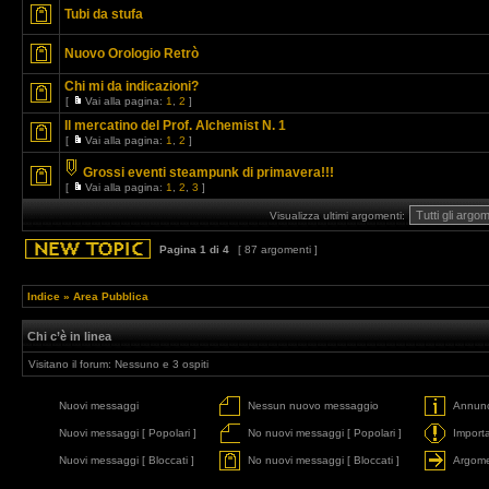
Tubi da stufa
Nuovo Orologio Retrò
Chi mi da indicazioni?
[
Vai alla pagina:
1
,
2
]
Il mercatino del Prof. Alchemist N. 1
[
Vai alla pagina:
1
,
2
]
Grossi eventi steampunk di primavera!!!
[
Vai alla pagina:
1
,
2
,
3
]
Visualizza ultimi argomenti:
Pagina
1
di
4
[ 87 argomenti ]
Indice
»
Area Pubblica
Chi c’è in linea
Visitano il forum: Nessuno e 3 ospiti
Nuovi messaggi
Nessun nuovo messaggio
Annunc
Nuovi messaggi [ Popolari ]
No nuovi messaggi [ Popolari ]
Import
Nuovi messaggi [ Bloccati ]
No nuovi messaggi [ Bloccati ]
Argome