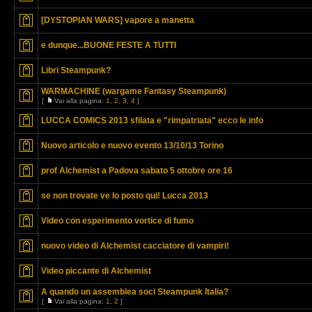
[DYSTOPIAN WARS] vapore a manetta
e dunque...BUONE FESTE A TUTTI
Libri Steampunk?
WARMACHINE (wargame Fantasy Steampunk)
[
Vai alla pagina:
1
,
2
,
3
,
4
]
LUCCA COMICS 2013 sfilata e "rimpatriata" ecco le info
Nuovo articolo e nuovo evento 13/10/13 Torino
prof Alchemist a Padova sabato 5 ottobre ore 16
se non trovate ve lo posto qui! Lucca 2013
Video con esperimento vortice di fumo
nuovo video di Alchemist cacciatore di vampiri!
Video piccante di Alchemist
A quando un assemblea soci Steampunk Italia?
[
Vai alla pagina:
1
,
2
]