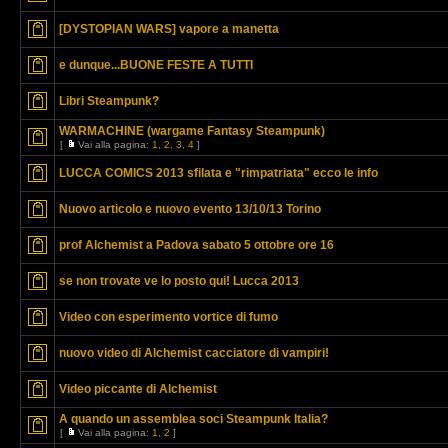
[DYSTOPIAN WARS] vapore a manetta
e dunque...BUONE FESTE A TUTTI
Libri Steampunk?
WARMACHINE (wargame Fantasy Steampunk)
[
Vai alla pagina:
1
,
2
,
3
,
4
]
LUCCA COMICS 2013 sfilata e "rimpatriata" ecco le info
Nuovo articolo e nuovo evento 13/10/13 Torino
prof Alchemist a Padova sabato 5 ottobre ore 16
se non trovate ve lo posto qui! Lucca 2013
Video con esperimento vortice di fumo
nuovo video di Alchemist cacciatore di vampiri!
Video piccante di Alchemist
A quando un assemblea soci Steampunk Italia?
[
Vai alla pagina:
1
,
2
]