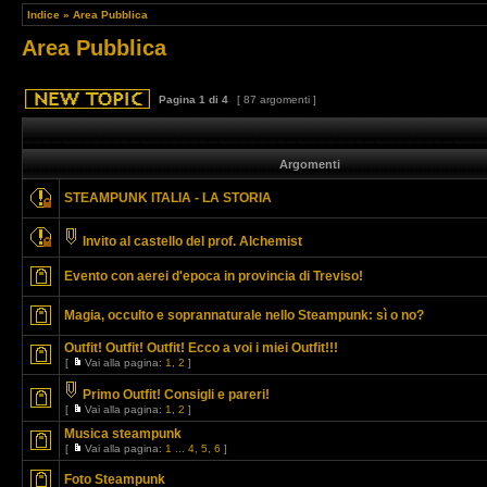
Indice
»
Area Pubblica
Area Pubblica
Pagina
1
di
4
[ 87 argomenti ]
Argomenti
STEAMPUNK ITALIA - LA STORIA
Invito al castello del prof. Alchemist
Evento con aerei d'epoca in provincia di Treviso!
Magia, occulto e soprannaturale nello Steampunk: sì o no?
Outfit! Outfit! Outfit! Ecco a voi i miei Outfit!!!
[
Vai alla pagina:
1
,
2
]
Primo Outfit! Consigli e pareri!
[
Vai alla pagina:
1
,
2
]
Musica steampunk
[
Vai alla pagina:
1
...
4
,
5
,
6
]
Foto Steampunk