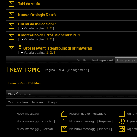
Tubi da stufa
Nuovo Orologio Retrò
Chi mi da indicazioni?
[
Vai alla pagina:
1
,
2
]
Il mercatino del Prof. Alchemist N. 1
[
Vai alla pagina:
1
,
2
]
Grossi eventi steampunk di primavera!!!
[
Vai alla pagina:
1
,
2
,
3
]
Visualizza ultimi argomenti:
Pagina
1
di
4
[ 87 argomenti ]
Indice
»
Area Pubblica
Chi c’è in linea
Visitano il forum: Nessuno e 3 ospiti
Nuovi messaggi
Nessun nuovo messaggio
Annunc
Nuovi messaggi [ Popolari ]
No nuovi messaggi [ Popolari ]
Import
Nuovi messaggi [ Bloccati ]
No nuovi messaggi [ Bloccati ]
Argome