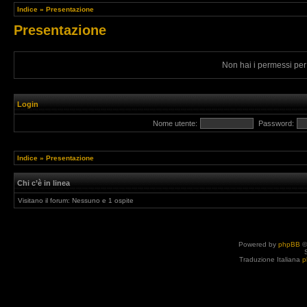
Indice
»
Presentazione
Presentazione
Non hai i permessi per
Login
Nome utente:
Password:
Indice
»
Presentazione
Chi c’è in linea
Visitano il forum: Nessuno e 1 ospite
Powered by
phpBB
©
Traduzione Italiana
p