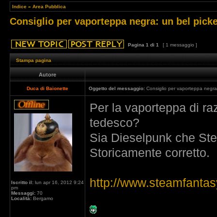
Indice
»
Area Pubblica
Consiglio per vaporteppa negra: un bel pick
Pagina
1
di
1
[ 1 messaggio ]
Stampa pagina
Autore
Duca di Baionette
Oggetto del messaggio:
Consiglio per vaporteppa negra
Per la vaporteppa di ra
tedesco?
Sia Dieselpunk che Ste
Storicamente corretto.
http://www.steamfantasy.
Iscritto il:
lun apr 16, 2012 9:24
pm
Messaggi:
70
Località:
Bergamo