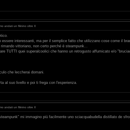
o andati un filinino oltre X
tico.
essere interessanti, ma per il semplice fatto che utilizzano cose come il brandy
i rimando vittoriano, non certo perché è steampunk...
are TUTTI quei superalcoolici che hanno un retrogusto affumicato e/o "bru
 culo che leccherai domani.
 al suo livello e poi ti frega con l'esperienza.
o andati un filinino oltre X
teampunk" mi immagino più facilmente uno sciacquabudella distillato de sfross