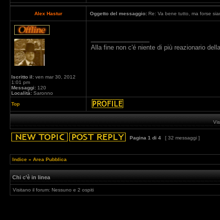
Alex Hastur
Oggetto del messaggio:
Re: Va bene tutto, ma forse siam
_________________
Alla fine non c'é niente di più reazionario de
Iscritto il:
ven mar 30, 2012
1:01 pm
Messaggi:
120
Località:
Saronno
Top
Vis
Pagina
1
di
4
[ 32 messaggi ]
Indice
»
Area Pubblica
Chi c’è in linea
Visitano il forum: Nessuno e 2 ospiti