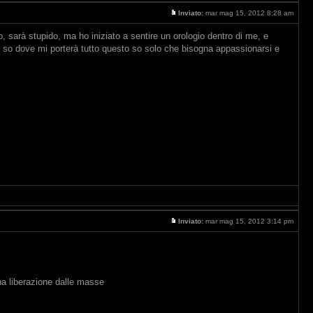
Inviato:
mar mag 15, 2012 8:28 am
o, sarà stupido, ma ho iniziato a sentire un orologio dentro di me, e
on so dove mi porterà tutto questo so solo che bisogna appassionarsi e
Inviato:
mar mag 15, 2012 3:14 pm
una liberazione dalle masse