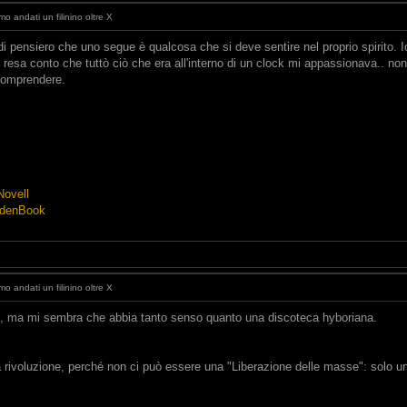
o andati un filinino oltre X
 di pensiero che uno segue è qualcosa che si deve sentire nel proprio spirito. I
 resa conto che tuttò ciò che era all'interno di un clock mi appassionava.. n
comprendere.
Novell
ddenBook
o andati un filinino oltre X
, ma mi sembra che abbia tanto senso quanto una discoteca hyboriana.
lla rivoluzione, perché non ci può essere una "Liberazione delle masse": solo 