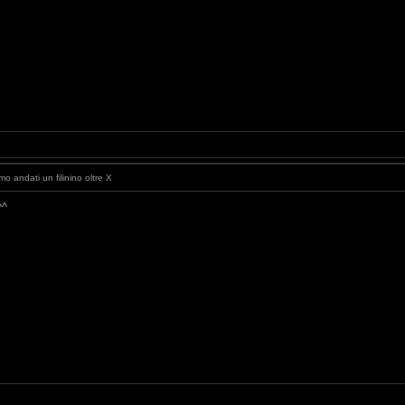
o andati un filinino oltre X
^^