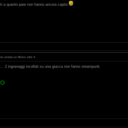
olti a quanto pare non hanno ancora capito
o andati un filinino oltre X
... 2 ingranaggi incollati su una giacca non fanno steampunk
IO