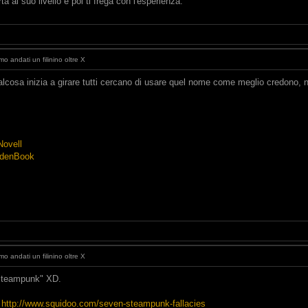
 al suo livello e poi ti frega con l'esperienza.
o andati un filinino oltre X
lcosa inizia a girare tutti cercano di usare quel nome come meglio credono, 
Novell
ddenBook
o andati un filinino oltre X
 steampunk" XD.
:
http://www.squidoo.com/seven-steampunk-fallacies