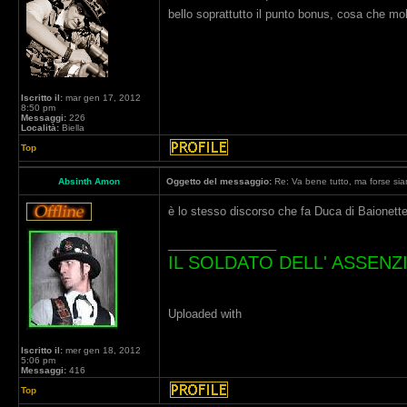
bello soprattutto il punto bonus, cosa che m
Iscritto il:
mar gen 17, 2012
8:50 pm
Messaggi:
226
Località:
Biella
Top
Absinth Amon
Oggetto del messaggio:
Re: Va bene tutto, ma forse siam
è lo stesso discorso che fa Duca di Baionette
_________________
IL SOLDATO DELL' ASSENZ
Uploaded with
Iscritto il:
mer gen 18, 2012
5:06 pm
Messaggi:
416
Top