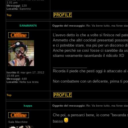
1:01 pm
Messaggi:
120
Località:
Saronno
Top
SANdMAN76
Oggetto del messaggio:
Re: Va bene tutto, ma forse siam
L'avevo detto io che a volte si finisce nel pate
Ammetto che altri cocktali presentati possono 
e ci potrebbe stare, ma più per un discorso d
Anche perché se così fosse ci sarebbe da us
stiamo veramente rasentando il ridicolo XD
_________________
Ricorda il piede che pesti oggi è attaccato al
Iscritto il:
mar gen 17, 2012
10:48 pm
Messaggi:
448
Non combattere con un deficente, prima ti porta
Località:
Nella tua testa
Top
kappa
Oggetto del messaggio:
Re: Va bene tutto, ma forse siam
Che poi, a pensarci bene, io come "bevanda s
basso
Sala Macchine