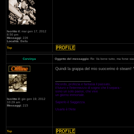
Iscritto il:
mar gen 17, 2012
8:50 pm
Messaggi:
226
Località:
Biella
Top
Corvinya
Oggetto del messaggio:
Re: Va bene tutto, ma forse siam
Quindi la grappa del mio suocerino è steam! 
_________________
Ricordo, profezia e fantasia il passato,
il futuro e l'intermezzo di sogno che li separa -
sono un solo paese, che vive
un giorno immortale.
Iscritto il:
gio gen 19, 2012
Saperlo è Saggezza.
10:29 am
Messaggi:
215
Usarlo è l'Arte
Top