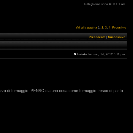
Tutti gli orari sono UTC + 1 ora
Vai alla pagina
1
,
2
,
3
,
4
Prossimo
Precedente
|
Successivo
Inviato:
lun mag 14, 2012 5:11 pm
in garza di formaggio. PENSO sia una cosa come formaggio fresco di pasta