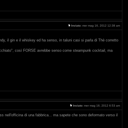
Inviato:
mer mag 16, 2012 12:38 am
, il gin e il whiskey ed ha senso, in taluni casi si parla di Thè corretto
ciacchiato", così FORSE avrebbe senso come steampunk cocktail, ma
Inviato:
mer mag 16, 2012 6:53 am
 nell'officina di una fabbrica... ma sapete che sono deformato verso il