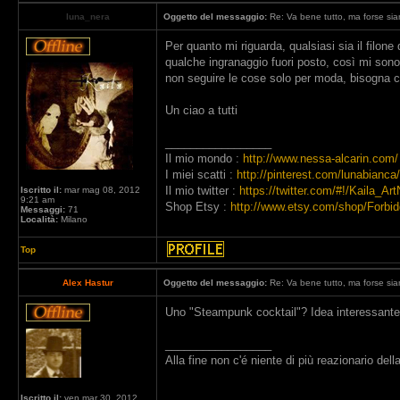
luna_nera
Oggetto del messaggio:
Re: Va bene tutto, ma forse siam
Per quanto mi riguarda, qualsiasi sia il filone
qualche ingranaggio fuori posto, così mi sono
non seguire le cose solo per moda, bisogna 
Un ciao a tutti
_________________
Il mio mondo :
http://www.nessa-alcarin.com/
I miei scatti :
http://pinterest.com/lunabianca/
Il mio twitter :
https://twitter.com/#!/Kaila_Art
Iscritto il:
mar mag 08, 2012
9:21 am
Shop Etsy :
http://www.etsy.com/shop/Forbi
Messaggi:
71
Località:
Milano
Top
Alex Hastur
Oggetto del messaggio:
Re: Va bene tutto, ma forse siam
Uno "Steampunk cocktail"? Idea interessante
_________________
Alla fine non c'é niente di più reazionario de
Iscritto il:
ven mar 30, 2012