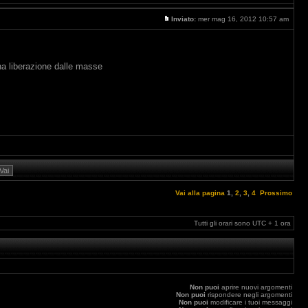
Inviato:
mer mag 16, 2012 10:57 am
una liberazione dalle masse
Vai alla pagina
1
,
2
,
3
,
4
Prossimo
Tutti gli orari sono UTC + 1 ora
Non puoi
aprire nuovi argomenti
Non puoi
rispondere negli argomenti
Non puoi
modificare i tuoi messaggi