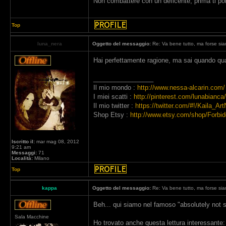
Non combattere con un deficente, prima ti porta
Top
luna_nera
Oggetto del messaggio:
Re: Va bene tutto, ma forse siam
Hai perfettamente ragione, ma sai quando qua
_________________
Il mio mondo :
http://www.nessa-alcarin.com/
I miei scatti :
http://pinterest.com/lunabianca/
Il mio twitter :
https://twitter.com/#!/Kaila_Art
Shop Etsy :
http://www.etsy.com/shop/Forbi
Iscritto il:
mar mag 08, 2012
9:21 am
Messaggi:
71
Località:
Milano
Top
kappa
Oggetto del messaggio:
Re: Va bene tutto, ma forse siam
Beh... qui siamo nel famoso "absolutely not
Sala Macchine
Ho trovato anche questa lettura interessante