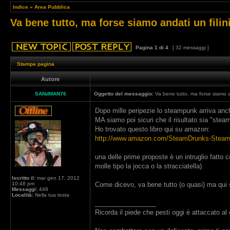
Indice
»
Area Pubblica
Va bene tutto, ma forse siamo andati un filin
Pagina
1
di
4
[ 32 messaggi ]
Stampa pagina
Autore
SANdMAN76
Oggetto del messaggio:
Va bene tutto, ma forse siamo an
Dopo mille peripezie lo steampunk arriva anch
MA siamo poi sicuri che il risultato sia "ste
Ho trovato questo libro qui su amazon:
http://www.amazon.com/SteamDrunks-Steam 
una delle prime proposte è un intruglio fatto
molle tipo la jocca o la stracciatella).
Iscritto il:
mar gen 17, 2012
10:48 pm
Come dicevo, va bene tutto (o quasi) ma qui s
Messaggi:
448
Località:
Nella tua testa
_________________
Ricorda il piede che pesti oggi è attaccato al