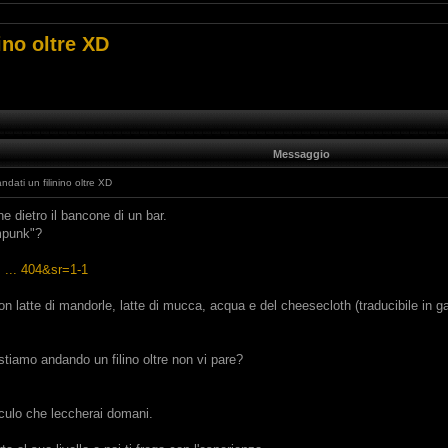
ino oltre XD
Messaggio
dati un filinino oltre XD
e dietro il bancone di un bar.
ampunk"?
... 404&sr=1-1
 con latte di mandorle, latte di mucca, acqua e del cheesecloth (traducibile 
tiamo andando un filino oltre non vi pare?
 culo che leccherai domani.