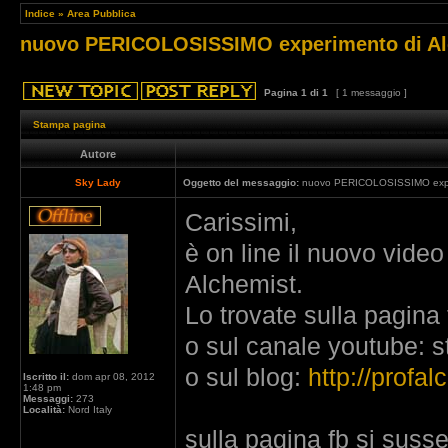
Indice
»
Area Pubblica
nuovo PERICOLOSISSIMO experimento di Al
Pagina
1
di
1
[ 1 messaggio ]
Stampa pagina
Autore
Sky Lady
Oggetto del messaggio:
nuovo PERICOLOSISSIMO exper
Carissimi,
è on line il nuovo video
Alchemist.
Lo trovate sulla pagina
o sul canale youtube: 
o sul blog:
http://profal
Iscritto il:
dom apr 08, 2012
1:48 pm
Messaggi:
273
Località:
Nord Italy
sulla pagina fb si sus