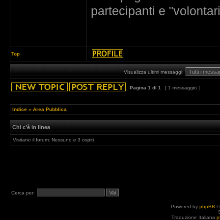
partecipanti e "volontar
Top
Visualizza ultimi messaggi:
Pagina
1
di
1
[ 1 messaggio ]
Indice
»
Area Pubblica
Chi c’è in linea
Visitano il forum: Nessuno e 3 ospiti
Cerca per:
Powered by
phpBB
©
Traduzione Italiana
p