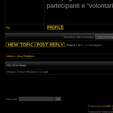
partecipanti e "volontar
Top
Visualizza ultimi messaggi:
Pagina
1
di
1
[ 1 messaggio ]
Indice
»
Area Pubblica
Chi c’è in linea
Visitano il forum: Nessuno e 2 ospiti
Cerca per:
Powered by
phpBB
©
Traduzione Italiana
p