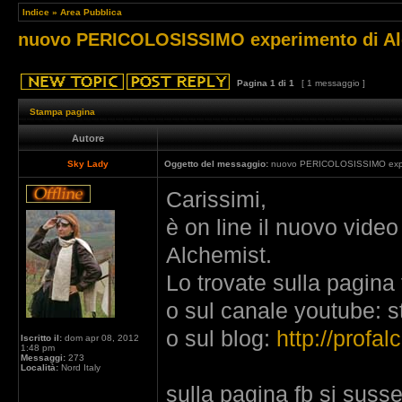
Indice
»
Area Pubblica
nuovo PERICOLOSISSIMO experimento di Al
Pagina
1
di
1
[ 1 messaggio ]
Stampa pagina
Autore
Sky Lady
Oggetto del messaggio:
nuovo PERICOLOSISSIMO exper
Carissimi,
è on line il nuovo video
Alchemist.
Lo trovate sulla pagina
o sul canale youtube: 
o sul blog:
http://profal
Iscritto il:
dom apr 08, 2012
1:48 pm
Messaggi:
273
Località:
Nord Italy
sulla pagina fb si sus