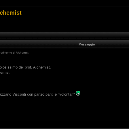
chemist
Messaggio
imento di Alchemist
colosissimo del prof. Alchemist.
hemist
azzano Visconti con partecipanti e "volontari"