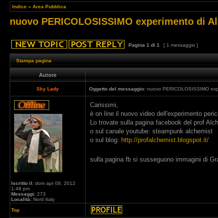
Indice
»
Area Pubblica
nuovo PERICOLOSISSIMO experimento di Al
Pagina
1
di
1
[ 1 messaggio ]
Stampa pagina
Autore
Sky Lady
Oggetto del messaggio:
nuovo PERICOLOSISSIMO exper
Carissimi,
è on line il nuovo video dell'experimento peri
Lo trovate sulla pagina facebook del prof Alc
o sul canale youtube: steampunk alchemist
o sul blog:
http://profalchemist.blogspot.it/
sulla pagina fb si susseguono immagini di Gr
Iscritto il:
dom apr 08, 2012
1:48 pm
Messaggi:
273
Località:
Nord Italy
Top