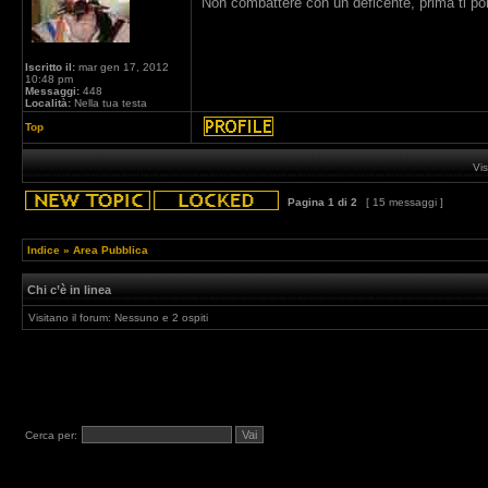
Non combattere con un deficente, prima ti porta
Iscritto il:
mar gen 17, 2012
10:48 pm
Messaggi:
448
Località:
Nella tua testa
Top
Vis
Pagina
1
di
2
[ 15 messaggi ]
Indice
»
Area Pubblica
Chi c’è in linea
Visitano il forum: Nessuno e 2 ospiti
Cerca per: