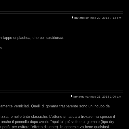
Inviato:
lun mag 20, 2013 7:13 pm
tappo di plastica, che poi sostituisci.
a.
Inviato:
mar mag 21, 2013 1:00 am
namente verniciati. Quelli di gomma trasparente sono un incubo da
izzati e nelle tinte classiche. L'ottone si fatica a trovare ma spesso il
che il pennello dopo averlo "ripulito" più volte sul giornale (tipo dry
però, per evitare l'effetto diluente). In generale va bene qualsiasi