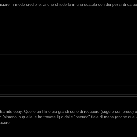
iciare in modo credibile: anche chiuderlo in una scatola con dei pezzi di carb
tramite ebay. Quelle un filino più grandi sono di recupero (sugero compreso) o 
(almeno io quelle le ho trovate li) o dalle "pseudo" fiale di mana (anche quel
iacere