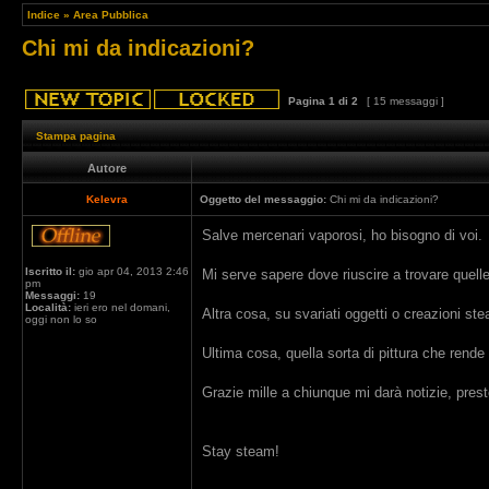
Indice
»
Area Pubblica
Chi mi da indicazioni?
Pagina
1
di
2
[ 15 messaggi ]
Stampa pagina
Autore
Kelevra
Oggetto del messaggio:
Chi mi da indicazioni?
Salve mercenari vaporosi, ho bisogno di voi.
Iscritto il:
gio apr 04, 2013 2:46
Mi serve sapere dove riuscire a trovare quell
pm
Messaggi:
19
Località:
ieri ero nel domani,
Altra cosa, su svariati oggetti o creazioni s
oggi non lo so
Ultima cosa, quella sorta di pittura che rende
Grazie mille a chiunque mi darà notizie, presto
Stay steam!