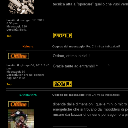
tecnica atta a "sporcare" quello che vuoi vern
Iscritto il:
mar gen 17, 2012
8:50 pm
Messaggi:
226
Località:
Biella
Top
Kelevra
Oggetto del messaggio:
Re: Chi mi da indicazioni?
Ottimo, ottimo inizio!!!
Iscritto il:
gio apr 04, 2013 2:46
Grazie tante ad entrambi! ^_____^
pm
Messaggi:
19
Località:
ieri ero nel domani,
oggi non lo so
Top
SANdMAN76
Oggetto del messaggio:
Re: Chi mi da indicazioni?
dipende dalle dimensioni, quelle mini o micro 
energetiche che si trovano dai moodders di pc 
misure dai bazzar di cinesi e poi sagomo a p
_________________