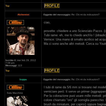
Top
Alchemist
Oggetto del messaggio:
Re: Chi mi da indicazioni?
ciao,
provette: chiedere a uno Scienziato Pazzo. (o
Tubi rame: eh, me lo chiedo anch'io ! (idrauli
Vernice: Una mano di smalto acrilico ad acqua
Ma ci sono anche altri metodi. Cerca su Youtu
Iscritto il:
mer feb 29, 2012
7:08 pm
Messaggi:
113
Top
kappa
Oggetto del messaggio:
Re: Chi mi da indicazioni?
I tubi di rame da 5/6 mm si trovano nel mode
verniciare però: ti serve un primer (aggrappant
Sala Macchine
Per la colorazione puoi usare mille metodi: pri
colore chiamato "oro" gli somiglia parecchio. 
brush da miniature, per capirsi) oppure bagnar