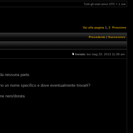
Tutti gli orari sono UTC + 1 ora
Vai alla pagina
1
,
2
Prossimo
Precedente
|
Successivo
Inviato:
lun mag 20, 2013 11:39 am
 da nessuna parte.
anno un nome specifico e dove eventualmente trovarli?
one nero/dorata.