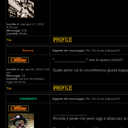
Iscritto il:
mar gen 17, 2012
8:50 pm
Messaggi:
226
Località:
Biella
Top
Kelevra
Oggetto del messaggio:
Re: Chi mi da indicazioni?
*________________* non lo avevo visto!!!
Iscritto il:
gio apr 04, 2013 2:46
Quale pensi sia la circonferenza giusta kapp
pm
Messaggi:
19
Località:
ieri ero nel domani,
oggi non lo so
Top
SANdMAN76
Oggetto del messaggio:
Re: Chi mi da indicazioni?
_________________
Ricorda il piede che pesti oggi è attaccato al