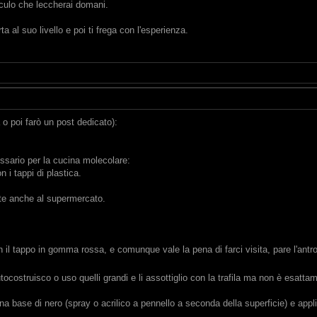
 culo che leccherai domani.
 al suo livello e poi ti frega con l'esperienza.
 o poi farò un post dedicato):
essario per la cucina molecolare:
 i tappi di plastica.
olte anche al supermercato.
il tappo in gomma rossa, e comunque vale la pena di farci visita, pare l'antro 
 autocostruisco o uso quelli grandi e li assottiglio con la trafila ma non è esat
 una base di nero (spray o acrilico a pennello a seconda della superficie) e app