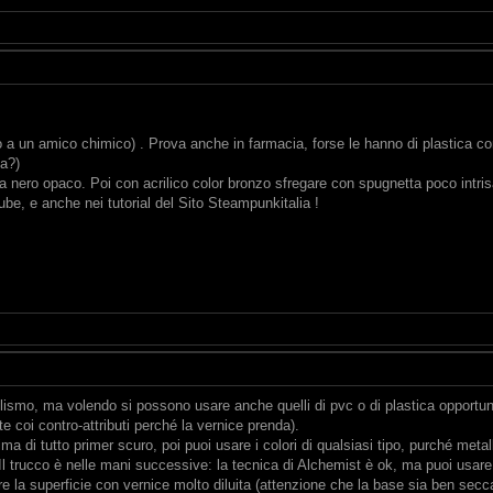
 a un amico chimico) . Prova anche in farmacia, forse le hanno di plastica con 
ca?)
 nero opaco. Poi con acrilico color bronzo sfregare con spugnetta poco intris
be, e anche nei tutorial del Sito Steampunkitalia !
llismo, ma volendo si possono usare anche quelli di pvc o di plastica opportu
e coi contro-attributi perché la vernice prenda).
ma di tutto primer scuro, poi puoi usare i colori di qualsiasi tipo, purché metall
Il trucco è nelle mani successive: la tecnica di Alchemist è ok, ma puoi usare an
e la superficie con vernice molto diluita (attenzione che la base sia ben secca 