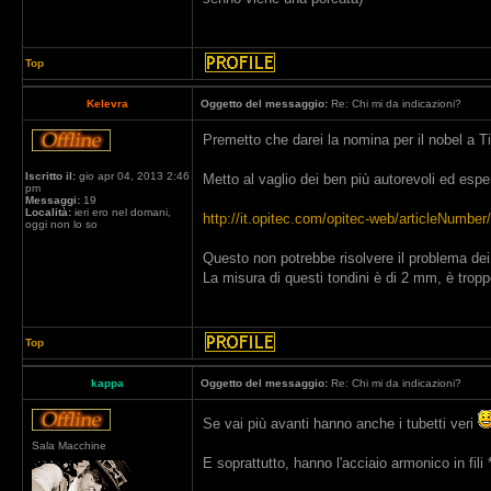
Top
Kelevra
Oggetto del messaggio:
Re: Chi mi da indicazioni?
Premetto che darei la nomina per il nobel a Ti
Iscritto il:
gio apr 04, 2013 2:46
Metto al vaglio dei ben più autorevoli ed espe
pm
Messaggi:
19
Località:
ieri ero nel domani,
http://it.opitec.com/opitec-web/articleNumbe
oggi non lo so
Questo non potrebbe risolvere il problema dei 
La misura di questi tondini è di 2 mm, è trop
Top
kappa
Oggetto del messaggio:
Re: Chi mi da indicazioni?
Se vai più avanti hanno anche i tubetti veri
Sala Macchine
E soprattutto, hanno l'acciaio armonico in fili 