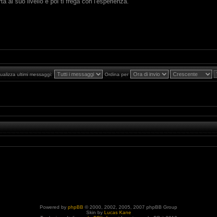
 al suo livello e poi ti frega con l'esperienza.
ualizza ultimi messaggi:
Ordina per
Powered by
phpBB
© 2000, 2002, 2005, 2007 phpBB Group
Skin by
Lucas Kane