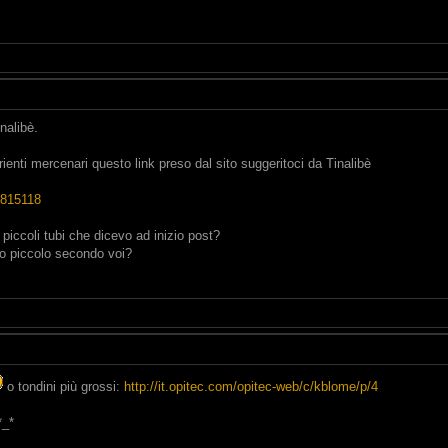
nalibè.
rienti mercenari questo link preso dal sito suggeritoci da Tinalibè
r/815118
piccoli tubi che dicevo ad inizio post?
po piccolo secondo voi?
o tondini più grossi:
http://it.opitec.com/opitec-web/c/kblome/p/4
*_*