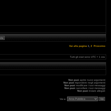
Vai alla pagina
1
,
2
Prossimo
Tutti gli orari sono UTC + 1 ora
Non puoi
aprire nuovi argomenti
Non puoi
rispondere negli argomenti
Non puoi
modificare i tuoi messaggi
Non puoi
cancellare i tuoi messaggi
Non puoi
inviare allegati
Vai a: