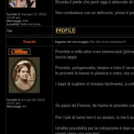
Ricorda il piede che pesti oggi è attaccato al
Non combattere con un deficente, prima ti porta
Iscritto il:
mar gen 17, 2012
10:48 pm
Messaggi:
448
Località:
Nella tua testa
Top
TinaLibè
Oggetto del messaggio:
Re: Chi mi da indicazioni?
Provette e mille altre cose interessanti (prima
senza tappo
Provette, portaprovette, beaker e tutto il nec
le provette le hanno in plastica e vetro, ma con
I tappi di sughero si trovano facilmente, a v
Iscritto il:
lun apr 29, 2013
10:27 pm
Se passi da Firenze, da hanno le provette con 
Messaggi:
45
Per i tubi di rame non ti so aiutare, io me li
Un'altra possibilità per la colorazione è dare
sennò viene una porcata)