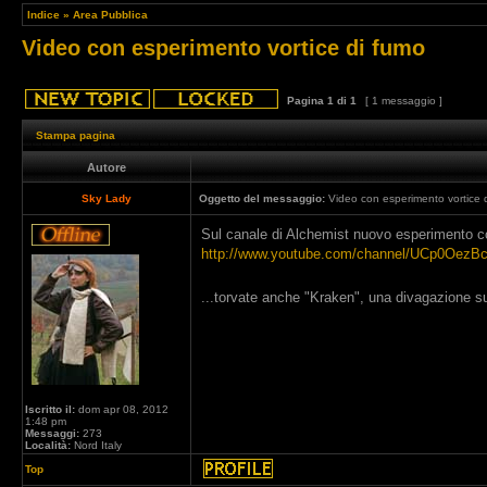
Indice
»
Area Pubblica
Video con esperimento vortice di fumo
Pagina
1
di
1
[ 1 messaggio ]
Stampa pagina
Autore
Sky Lady
Oggetto del messaggio:
Video con esperimento vortice 
Sul canale di Alchemist nuovo esperimento c
http://www.youtube.com/channel/UCp0OezB
...torvate anche "Kraken", una divagazione su
Iscritto il:
dom apr 08, 2012
1:48 pm
Messaggi:
273
Località:
Nord Italy
Top