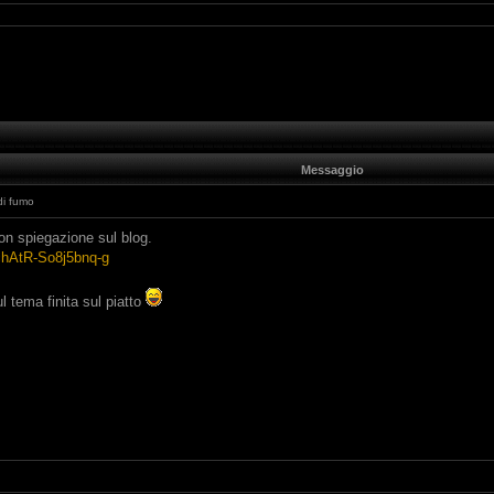
Messaggio
di fumo
on spiegazione sul blog.
chAtR-So8j5bnq-g
l tema finita sul piatto