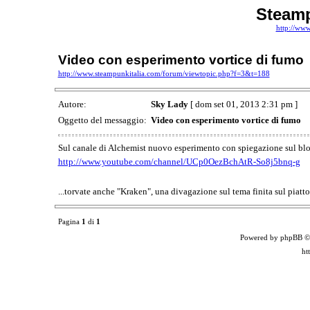
Steamp
http://www
Video con esperimento vortice di fumo
http://www.steampunkitalia.com/forum/viewtopic.php?f=3&t=188
Autore:
Sky Lady
[ dom set 01, 2013 2:31 pm ]
Oggetto del messaggio:
Video con esperimento vortice di fumo
Sul canale di Alchemist nuovo esperimento con spiegazione sul blo
http://www.youtube.com/channel/UCp0OezBchAtR-So8j5bnq-g
...torvate anche "Kraken", una divagazione sul tema finita sul piatt
Pagina
1
di
1
Powered by phpBB ©
ht