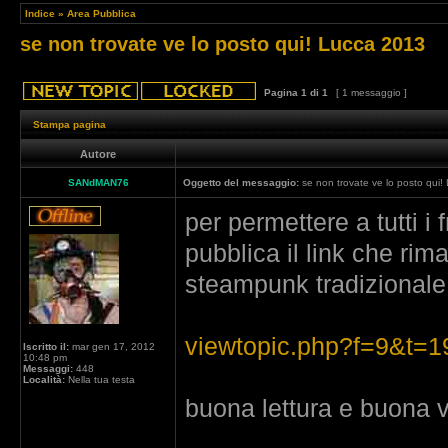
Indice
»
Area Pubblica
se non trovate ve lo posto qui! Lucca 2013
Pagina
1
di
1
[ 1 messaggio ]
Stampa pagina
Autore
SANdMAN76
Oggetto del messaggio:
se non trovate ve lo posto qui
per permettere a tutti i
pubblica il link che rima
steampunk tradizionale
viewtopic.php?f=9&t=1
Iscritto il:
mar gen 17, 2012
10:48 pm
Messaggi:
448
Località:
Nella tua testa
buona lettura e buona 