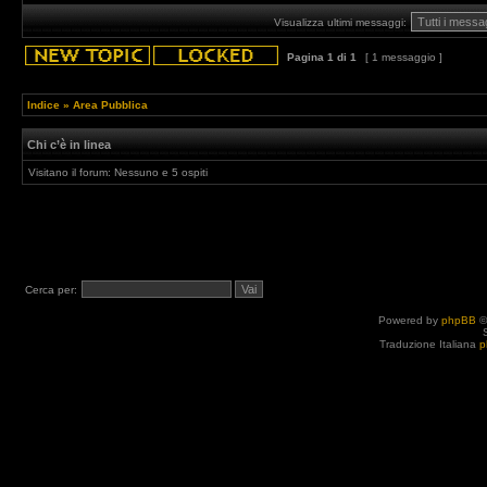
Visualizza ultimi messaggi:
Pagina
1
di
1
[ 1 messaggio ]
Indice
»
Area Pubblica
Chi c’è in linea
Visitano il forum: Nessuno e 5 ospiti
Cerca per:
Powered by
phpBB
©
Traduzione Italiana
p