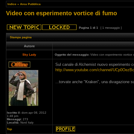
Indice
»
Area Pubblica
Video con esperimento vortice di fumo
Pagina
1
di
1
[ 1 messaggio ]
Stampa pagina
Autore
Sky Lady
Oggetto del messaggio:
Video con esperimento vortice 
Sul canale di Alchemist nuovo esperimento c
http://www.youtube.com/channel/UCp0OezB
...torvate anche "Kraken", una divagazione su
Iscritto il:
dom apr 08, 2012
1:48 pm
Messaggi:
273
Località:
Nord Italy
Top