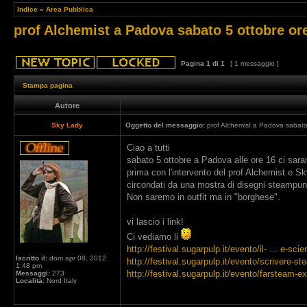
Indice
»
Area Pubblica
prof Alchemist a Padova sabato 5 ottobre or
Pagina
1
di
1
[ 1 messaggio ]
Stampa pagina
Autore
Sky Lady
Oggetto del messaggio:
prof Alchemist a Padova sabato
Ciao a tutti
sabato 5 ottobre a Padova alle ore 16 ci sar
prima con l'intervento del prof Alchemist e S
circondati da una mostra di disegni steampunk
Non saremo in outfit ma in "borghese".
vi lascio i link!
Ci vediamo li
http://festival.sugarpulp.it/evento/il- ... e-scie
Iscritto il:
dom apr 08, 2012
http://festival.sugarpulp.it/evento/scrivere-s
1:48 pm
http://festival.sugarpulp.it/evento/farsteam-e
Messaggi:
273
Località:
Nord Italy