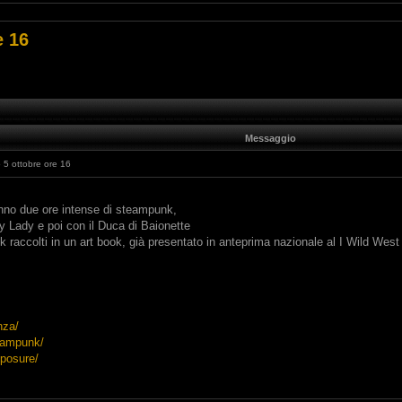
e 16
Messaggio
 5 ottobre ore 16
anno due ore intense di steampunk,
ky Lady e poi con il Duca di Baionette
 raccolti in un art book, già presentato in anteprima nazionale al I Wild Wes
nza/
teampunk/
xposure/