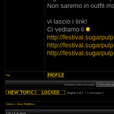
Non saremo in outfit ma
vi lascio i link!
Ci vediamo li
http://festival.sugarpulp.
http://festival.sugarpul
http://festival.sugarpul
Top
Visualizza ultimi messaggi:
Pagina
1
di
1
[ 1 messaggio ]
Indice
»
Area Pubblica
Chi c’è in linea