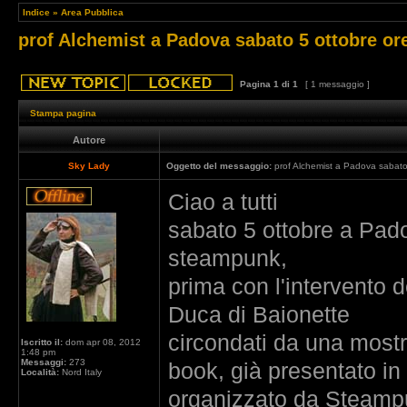
Indice
»
Area Pubblica
prof Alchemist a Padova sabato 5 ottobre or
Pagina
1
di
1
[ 1 messaggio ]
Stampa pagina
Autore
Sky Lady
Oggetto del messaggio:
prof Alchemist a Padova sabato
Ciao a tutti
sabato 5 ottobre a Pado
steampunk,
prima con l'intervento d
Duca di Baionette
circondati da una mostr
Iscritto il:
dom apr 08, 2012
1:48 pm
Messaggi:
273
book, già presentato in
Località:
Nord Italy
organizzato da Steampun