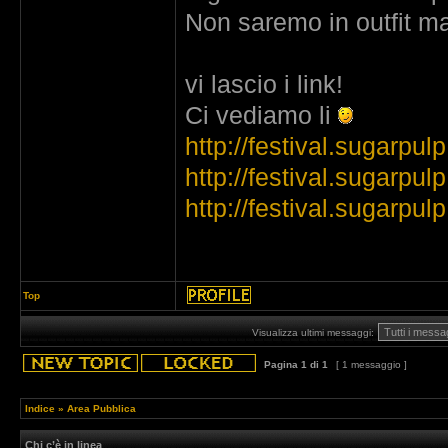
Non saremo in outfit ma
vi lascio i link!
Ci vediamo li
http://festival.sugarpulp.
http://festival.sugarpul
http://festival.sugarpul
Top
Visualizza ultimi messaggi:
Pagina
1
di
1
[ 1 messaggio ]
Indice
»
Area Pubblica
Chi c’è in linea