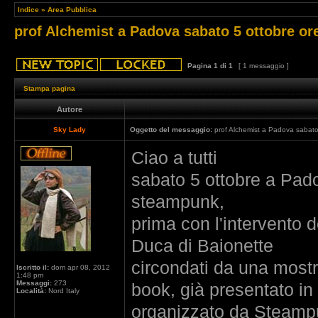
Indice
»
Area Pubblica
prof Alchemist a Padova sabato 5 ottobre or
Pagina
1
di
1
[ 1 messaggio ]
Stampa pagina
Autore
Sky Lady
Oggetto del messaggio:
prof Alchemist a Padova sabato
Ciao a tutti
sabato 5 ottobre a Pado
steampunk,
prima con l'intervento d
Duca di Baionette
circondati da una mostr
Iscritto il:
dom apr 08, 2012
1:48 pm
Messaggi:
273
book, già presentato in
Località:
Nord Italy
organizzato da Steampun