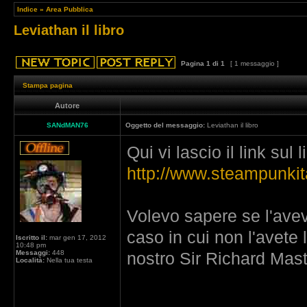
Indice
»
Area Pubblica
Leviathan il libro
Pagina
1
di
1
[ 1 messaggio ]
Stampa pagina
Autore
SANdMAN76
Oggetto del messaggio:
Leviathan il libro
Qui vi lascio il link sul l
http://www.steampunkital
Volevo sapere se l'avev
caso in cui non l'avete
Iscritto il:
mar gen 17, 2012
10:48 pm
Messaggi:
448
nostro Sir Richard Maste
Località:
Nella tua testa
_________________