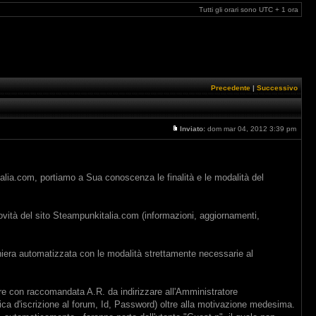
Tutti gli orari sono UTC + 1 ora
Precedente
|
Successivo
Inviato:
dom mar 04, 2012 3:39 pm
kitalia.com, portiamo a Sua conoscenza le finalità e le modalità del
e novità del sito Steampunkitalia.com (informazioni, aggiornamenti,
 in maniera automatizzata con le modalità strettamente necessarie al
care con raccomandata A.R. da indirizzare all'Amministratore
nica d'iscrizione al forum, Id, Password) oltre alla motivazione medesima.