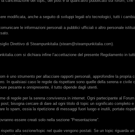
a cancellazione dei topic, dei post e di quant'altro pubblicato sul forum, che 
re modificata, anche a seguito di sviluppi legali e/o tecnologici, tutti i camb
unicare le informazioni personali a pubblici ufficiali o altro personale istit
ssato.
nsiglio Direttivo di Steampunkitalia (steam@steampunkitalia.com).
kitalia.com si dichiara infine l’accettazione del presente Regolamento in tutti 
com è uno strumento per allacciare rapporti personali, approfondire la propria 
bero. In qualsiasi caso le regole da rispettare sono quelle della serena e civil
ure pesante e onnipresente, il tutto dipende dagli utenti.
ieme di regole per la serena convivenza in internet. Ogni partecipante al Forum 
 nei post; bisogna cercare di dare ad ogni titolo di topic un significato completo
are lo spam, ossia la ripetizione di messaggi fuori luogo e inutili, portate rispe
 dovranno essere creati solo nella sezione “Presentazione”.
a rispetto alla sezione/topic nel quale vengono postati. Se un topic riguarda 