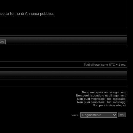
otto forma di Annunci pubblici.
Tutti gli orari sono UTC + 1 ora
Non puoi
aprire nuovi argomenti
Non puoi
rispondere negli argomenti
Non puoi
modificare i tuoi messaggi
Non puoi
cancellare i tuoi messaggi
Non puoi
inviare allegati
Vai a: