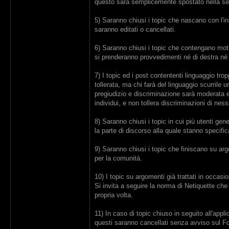
questo sarà semplicemente spostato nella se
5) Saranno chiusi i topic che nascano con l'int
saranno editati o cancellati.
6) Saranno chiusi i topic che contengano mott
si prenderanno provvedimenti né di destra né d
7) I topic ed i post contententi linguaggio tro
tollerata, ma chi farà del linguaggio scurrile
pregiudizio e discriminazione sarà moderata e 
individui, e non tollera discriminazioni di ness
8) Saranno chiusi i topic in cui più utenti gene
la parte di discorso alla quale stanno speci
9) Saranno chiusi i topic che finiscano su arg
per la comunità.
10) I topic su argomenti già trattati in occasi
Si invita a seguire la norma di Netiquette ch
propria volta.
11) In caso di topic chiuso in seguito all'appl
questi saranno cancellati senza avviso sul For