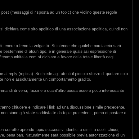
. I post (messaggi di risposta ad un topic) che violino queste regole
i dichiara come sito apolitico di una associazione apolitica, quindi non
di tenere a freno la volgarità. Si intende che qualche parolaccia sarà
te bestemmie di alcun tipo, e in generale qualsiasi espressione di
eampunkitalia.com si dichiara a favore della totale libertà degli
 al reply (replica). Si chiede agli utenti il piccolo sforzo di quotare solo
dente non è assolutamente un comportamento gradito.
 rimandi di versi, faccine e quant'altro possa essere poco interessante
 potranno chiudere e indicare i link ad una discussione simile precedente.
non siano già state soddisfatte da topic precedenti, prima di postare a
n corretto aprendo topic successivi identici o simili a quelli chiusi,
olare, pena ban. Naturalmente sarà possibile previa autorizzazione di un