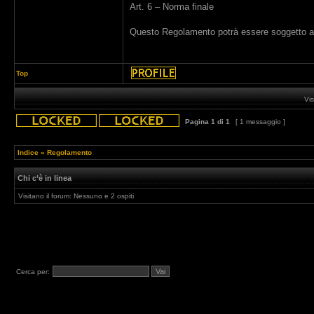
Art. 6 – Norma finale
Questo Regolamento potrà essere soggetto a 
Top
Vis
Pagina
1
di
1
[ 1 messaggio ]
Indice
»
Regolamento
Chi c’è in linea
Visitano il forum: Nessuno e 2 ospiti
Cerca per: