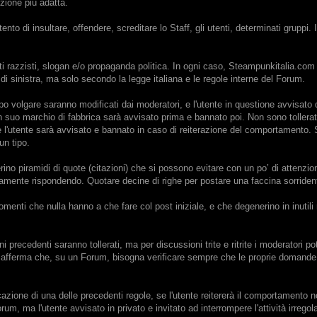
zione più adatta.
ento di insultare, offendere, screditare lo Staff, gli utenti, determinati gruppi
i razzisti, slogan e/o propaganda politica. In ogni caso, Steampunkitalia.com s
i sinistra, ma solo secondo la legge italiana e le regole interne del Forum.
ppo volgare saranno modificati dai moderatori, e l'utente in questione avvisato 
 un suo marchio di fabbrica sarà avvisato prima e bannato poi. Non sono tollera
l'utente sarà avvisato e bannato in caso di reiterazione del comportamento. St
un tipo.
rino piramidi di quote (citazioni) che si possono evitare con un po’ di attenzione
ficamente rispondendo. Quotare decine di righe per postare una faccina sorri
omenti che nulla hanno a che fare col post iniziale, e che degenerino in inutili
oni precedenti saranno tollerati, ma per discussioni trite e ritrite i moderatori
e afferma che, su un Forum, bisogna verificare sempre che le proprie domande 
icazione di una delle precedenti regole, se l'utente reitererà il comportamento no
um, ma l'utente avvisato in privato e invitato ad interrompere l'attività irreg