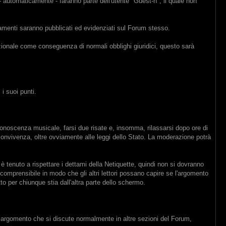
- automaticamente - faranno parte dell'utente "Guest-n", il quale non
iamenti saranno pubblicati ed evidenziati sul Forum stesso.
uzionale come conseguenza di normali obblighi giuridici, questo sarà
i suoi punti.
conoscenza musicale, farsi due risate e, insomma, rilassarsi dopo ore di
e convivenza, oltre ovviamente alle leggi dello Stato. La moderazione potrà
è tenuto a rispettare i dettami della Netiquette, quindi non si dovranno
 e comprensibile in modo che gli altri lettori possano capire se l'argomento
tto per chiunque stia dall'altra parte dello schermo.
un argomento che si discute normalmente in altre sezioni del Forum,