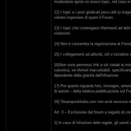
moderatore aprire un nuovo topic, nel caso in
12) I topic e i post giudicati poco utili (o tr
vietato impestare di spam il Forum.
13) I topic che contengano riferimenti ad attiv
violazioni.
14) Non è consentita la registrazione al Forum a
15) I collegamenti ad attività, siti o iniziati
16)Non sono permessi link a siti vietati ai mi
casistica, se ritenuti inaccettabili, specifica
dipendente dalla gravità dell'infrazione.
17) Per quanto riguarda foto, immagini, artwork
di autore – della relativa pubblicazione sul 
18) Steampunkitalia.com non avrà nessuna resp
Art. 3 – Esclusione dal forum a seguito di c
1) In caso di infrazioni delle regole, gli uten