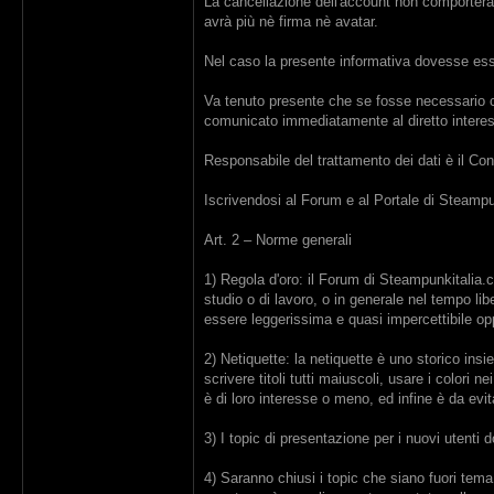
La cancellazione dell'account non comporterà l
avrà più nè firma nè avatar.
Nel caso la presente informativa dovesse esse
Va tenuto presente che se fosse necessario com
comunicato immediatamente al diretto intere
Responsabile del trattamento dei dati è il Co
Iscrivendosi al Forum e al Portale di Steampun
Art. 2 – Norme generali
1) Regola d'oro: il Forum di Steampunkitalia.
studio o di lavoro, o in generale nel tempo li
essere leggerissima e quasi impercettibile opp
2) Netiquette: la netiquette è uno storico ins
scrivere titoli tutti maiuscoli, usare i colori
è di loro interesse o meno, ed infine è da evit
3) I topic di presentazione per i nuovi utenti
4) Saranno chiusi i topic che siano fuori tem