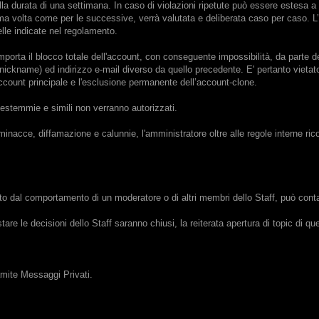
a durata di una settimana. In caso di violazioni ripetute può essere estesa a
ma volta come per le successive, verrà valutata e deliberata caso per caso. L’A
elle indicate nel regolamento.
rta il blocco totale dell'account, con conseguente impossibilità, da parte de
ckname) ed indirizzo e-mail diverso da quello precedente. E' pertanto vietato 
count principale e l'esclusione permanente dell’account-clone.
bestemmie e simili non verranno autorizzati.
 minacce, diffamazione e calunnie, l'amministratore oltre alle regole interne ric
ato dal comportamento di un moderatore o di altri membri dello Staff, può conta
tare le decisioni dello Staff saranno chiusi, la reiterata apertura di topic di 
amite Messaggi Privati.