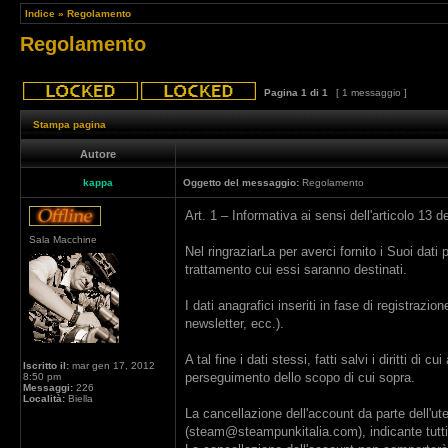
Indice
»
Regolamento
Regolamento
Pagina
1
di
1
[ 1 messaggio ]
Stampa pagina
Autore
kappa
Oggetto del messaggio:
Regolamento
Art. 1 – Informativa ai sensi dell'articolo 13 d
Sala Macchine
Nel ringraziarLa per averci fornito i Suoi dati
trattamento cui essi saranno destinati.
I dati anagrafici inseriti in fase di registraz
newsletter, ecc.).
A tal fine i dati stessi, fatti salvi i diritti d
Iscritto il:
mar gen 17, 2012
perseguimento dello scopo di cui sopra.
8:50 pm
Messaggi:
226
Località:
Biella
La cancellazione dell'account da parte dell'ut
(steam@steampunkitalia.com), indicante tutti i