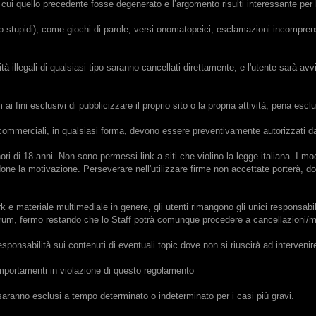
 cui quello precedente fosse degenerato e l’argomento risulti interessante per
oppo stupidi), come giochi di parole, versi onomatopeici, esclamazioni incomprens
ità illegali di qualsiasi tipo saranno cancellati direttamente, e l'utente sarà av
i fini esclusivi di pubblicizzare il proprio sito o la propria attività, pena esclu
ve commerciali, in qualsiasi forma, devono essere preventivamente autorizzati dal
nori di 18 anni. Non sono permessi link a siti che violino la legge italiana. I 
ndone la motivazione. Perseverare nell'utilizzare firme non accettate porterà, dop
 e materiale multimediale in genere, gli utenti rimangono gli unici responsabili 
Forum, fermo restando che lo Staff potrà comunque procedere a cancellazioni/m
onsabilità sui contenuti di eventuali topic dove non si riuscirà ad interven
omportamenti in violazione di questo regolamento
ti saranno esclusi a tempo determinato o indeterminato per i casi più gravi.