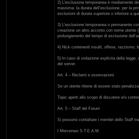
2) L’esclusione temporanea è mediamente dell
massima: la durata dell’esclusione, per la pri
esclusioni di durata superiore o inferiore a qu
3) L’esclusione temporanea o permanente compo
creazione un altro acconto con nome utente (ni
prolungamento del tempo di esclusione dell’ac
4) Nick contenenti insulti, offese, razzismo, 
5) In caso di violazione esplicita della legge,
del server.
Art. 4 – Reclami e osservazioni
Se un utente ritiene di essere stato penalizz
Topic aperti allo scopo di discutere e/o contes
Art. 5 – Staff del Forum
Si possono contattare i membri dello Staff tr
I Mercenasi S.T.E.A.M.