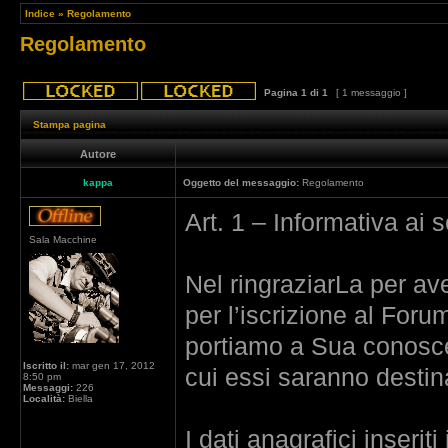
Indice
»
Regolamento
Regolamento
Pagina
1
di
1
[ 1 messaggio ]
Stampa pagina
Autore
kappa
Oggetto del messaggio:
Regolamento
Art. 1 – Informativa ai 
Sala Macchine
Nel ringraziarLa per aver
per l’iscrizione al Foru
portiamo a Sua conoscen
Iscritto il:
mar gen 17, 2012
cui essi saranno destina
8:50 pm
Messaggi:
226
Località:
Biella
I dati anagrafici inserit