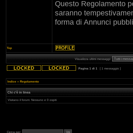
Questo Regolamento po
saranno tempestivament
forma di Annunci pubbli
Top
Visualizza ultimi messaggi:
Pagina
1
di
1
[ 1 messaggio ]
Indice
»
Regolamento
Chi c’è in linea
Visitano il forum: Nessuno e 0 ospiti
Cerca per: