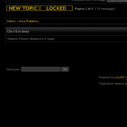
Pagina
1
di
2
[ 15 messaggi ]
Indice
»
Area Pubblica
Chi c’è in linea
Visitano il forum: Nessuno e 5 ospiti
Cerca per:
Powered by
phpBB
©
Traduzione Italiana
p