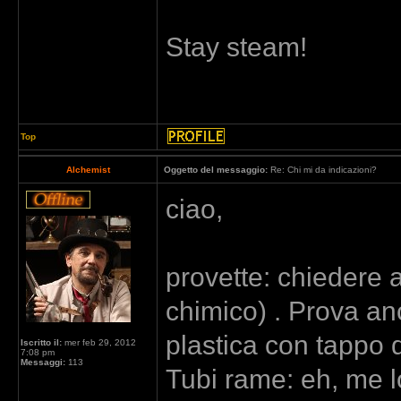
Stay steam!
Top
Alchemist
Oggetto del messaggio:
Re: Chi mi da indicazioni?
ciao,
provette: chiedere 
chimico) . Prova an
plastica con tappo di
Iscritto il:
mer feb 29, 2012
7:08 pm
Messaggi:
113
Tubi rame: eh, me lo