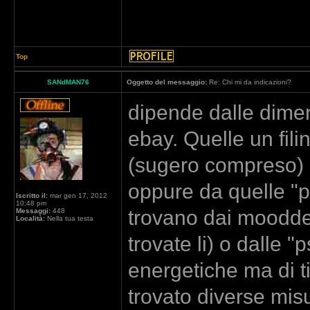
Top
SANdMAN76
Oggetto del messaggio:
Re: Chi mi da indicazioni?
dipende dalle dimen
ebay. Quelle un fili
(sugero compreso) o 
oppure da quelle "p
Iscritto il:
mar gen 17, 2012
10:48 pm
trovano dai moodder
Messaggi:
448
Località:
Nella tua testa
trovate li) o dalle 
energetiche ma di t
trovato diverse mis