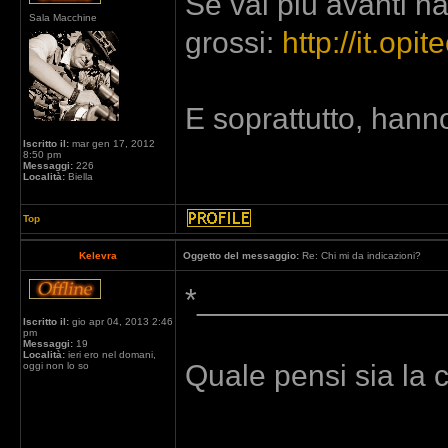
Se vai più avanti ha
Sala Macchine
grossi:
http://it.op
E soprattutto, hanno 
Iscritto il:
mar gen 17, 2012
8:50 pm
Messaggi:
226
Località:
Biella
Top
Kelevra
Oggetto del messaggio:
Re: Chi mi da indicazioni?
*________________*
Iscritto il:
gio apr 04, 2013 2:46
pm
Messaggi:
19
Località:
ieri ero nel domani,
Quale pensi sia la 
oggi non lo so