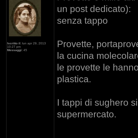
un post dedicato):
senza tappo
Provette, portaprove
Iscritto il:
lun apr 29, 2013
10:27 pm
Messaggi:
45
la cucina molecolar
le provette le hanno
plastica.
I tappi di sughero s
supermercato.