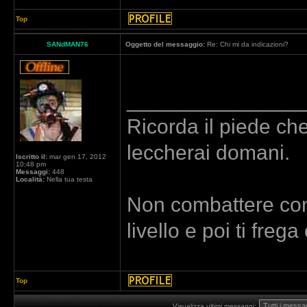
Top
SANdMAN76
Oggetto del messaggio:
Re: Chi mi da indicazioni?
_______________
Ricorda il piede che
leccherai domani.
Iscritto il:
mar gen 17, 2012
10:48 pm
Messaggi:
448
Località:
Nella tua testa
Non combattere con 
livello e poi ti freg
Top
Visualizza ultimi messaggi: