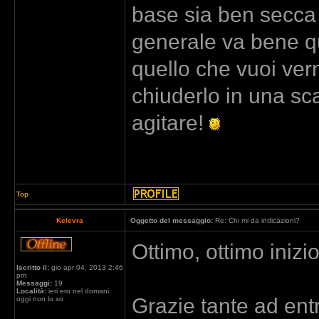
base sia ben secca p
generale va bene qu
quello che vuoi ver
chiuderlo in una sc
agitare!
Top
Kelevra
Oggetto del messaggio:
Re: Chi mi da indicazioni?
Ottimo, ottimo inizio
Iscritto il:
gio apr 04, 2013 2:46
pm
Messaggi:
19
Località:
ieri ero nel domani,
Grazie tante ad en
oggi non lo so