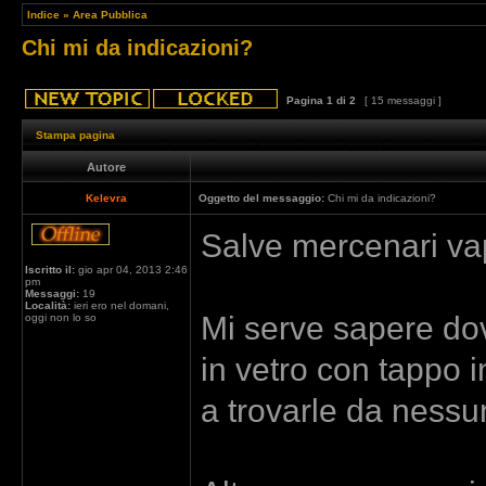
Indice
»
Area Pubblica
Chi mi da indicazioni?
Pagina
1
di
2
[ 15 messaggi ]
Stampa pagina
Autore
Kelevra
Oggetto del messaggio:
Chi mi da indicazioni?
Salve mercenari vap
Iscritto il:
gio apr 04, 2013 2:46
pm
Messaggi:
19
Località:
ieri ero nel domani,
Mi serve sapere dov
oggi non lo so
in vetro con tappo 
a trovarle da nessu