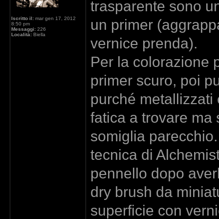
trasparente sono un
Iscritto il:
mar gen 17, 2012
un primer (aggrappa
8:50 pm
Messaggi:
226
Località:
Biella
vernice prenda).
Per la colorazione p
primer scuro, poi puo
purché metallizzati e
fatica a trovare ma 
somiglia parecchio. 
tecnica di Alchemis
pennello dopo averlo
dry brush da miniat
superficie con verni