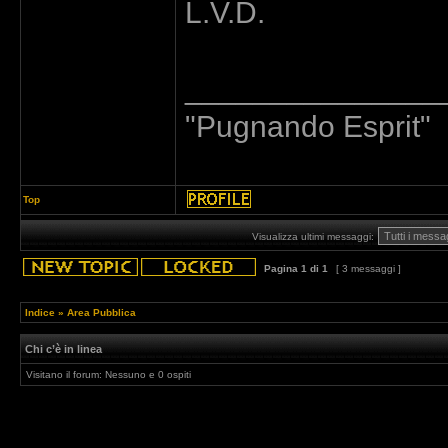
L.V.D.
_______________
"Pugnando Esprit"
Top
Visualizza ultimi messaggi:
Pagina
1
di
1
[ 3 messaggi ]
Indice
»
Area Pubblica
Chi c’è in linea
Visitano il forum: Nessuno e 0 ospiti