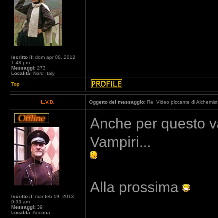
Iscritto il:
dom apr 08, 2012
1:48 pm
Messaggi:
273
Località:
Nord Italy
Top
L.V.D.
Oggetto del messaggio:
Re: Video piccante di Alchemist
Anche per questo va
Vampiri...
Alla prossima
Iscritto il:
mar feb 19, 2013
9:33 am
Messaggi:
39
Località:
Ancona