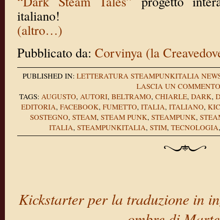
“Dark Steam Tales”
progetto inte
italiano!
(altro…)
Pubblicato da:
Corvinya (la Creavedov
PUBLISHED IN:
LETTERATURA
STEAMPUNKITALIA NEW
LASCIA UN COMMENT
TAGS:
AUGUSTO
,
AUTORI
,
BELTRAMO
,
CHIARLE
,
DARK
,
EDITORIA
,
FACEBOOK
,
FUMETTO
,
ITALIA
,
ITALIANO
,
KI
SOSTEGNO
,
STEAM
,
STEAM PUNK
,
STEAMPUNK
,
STEA
ITALIA
,
STEAMPUNKITALIA
,
STIM
,
TECNOLOGIA
Kickstarter per la traduzione in i
ombre di Marte