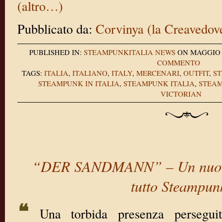
(altro…)
Pubblicato da:
Corvinya (la Creavedov
PUBLISHED IN:
STEAMPUNKITALIA NEWS
ON MAGGIO 1
COMMENTO
TAGS:
ITALIA
,
ITALIANO
,
ITALY
,
MERCENARI
,
OUTFIT
,
S
STEAMPUNK IN ITALIA
,
STEAMPUNK ITALIA
,
STEAM
VICTORIAN
“DER SANDMANN” – Un nuovo
tutto Steampun
❝
Una torbida presenza perseguit