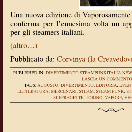
Una nuova edizione di Vaporosamente è
conferma per l’ennesima volta un ap
per gli steamers italiani.
(altro…)
Pubblicato da:
Corvinya (la Creavedov
PUBLISHED IN:
DIVERTIMENTO
STEAMPUNKITALIA NEW
LASCIA UN COMMENT
TAGS:
AUGUSTO
,
DIVERTIMENTO
,
EDITORIA
,
EVEN
LETTERATURA
,
MERCENARI
,
STEAM
,
STEAM PUNK
,
S
SUFFRAGETTE
,
TORINO
,
VAPORE
,
VE