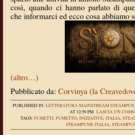
così, quando ci hanno parlato di qu
che informarci ed ecco cosa abbiamo s
(altro…)
Pubblicato da:
Corvinya (la Creavedov
PUBLISHED IN:
LETTERATURA
MAINSTREAM
STEAMPUN
AT 12:59 PM
LASCIA UN COM
TAGS:
FUMETTI
,
FUMETTO
,
INIZIATIVE
,
ITALIA
,
STEA
STEAMPUNK ITALIA
,
STEAMPUN