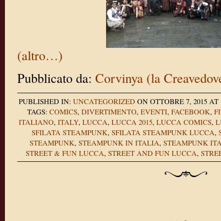
(altro…)
Pubblicato da:
Corvinya (la Creavedov
PUBLISHED IN:
UNCATEGORIZED
ON OTTOBRE 7, 2015 AT
TAGS:
COMICS
,
DIVERTIMENTO
,
EVENTI
,
FACEBOOK
,
F
ITALIANO
,
ITALY
,
LUCCA
,
LUCCA 2015
,
LUCCA COMICS
,
L
SFILATA STEAMPUNK
,
SFILATA STEAMPUNK LUCCA
,
STEAMPUNK
,
STEAMPUNK IN ITALIA
,
STEAMPUNK ITA
STREET & FUN LUCCA
,
STREET AND FUN LUCCA
,
STRE