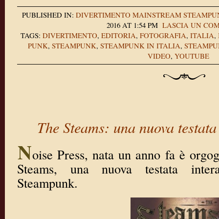
PUBLISHED IN:
DIVERTIMENTO
MAINSTREAM
STEAMPU
2016 AT 1:54 PM
LASCIA UN CO
TAGS:
DIVERTIMENTO
,
EDITORIA
,
FOTOGRAFIA
,
ITALIA
,
PUNK
,
STEAMPUNK
,
STEAMPUNK IN ITALIA
,
STEAMPU
VIDEO
,
YOUTUBE
The Steams: una nuova testata
N
oise Press, nata un anno fa è orgog
Steams, una nuova testata inter
Steampunk.