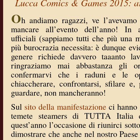
Lucca Comics & Games 2015: ar
O
h andiamo ragazzi, ve l’avevamo
mancare all’evento dell’anno! In 
ufficiali (sappiamo tutti che più una 
più burocrazia necessita: è dunque evi
genere richiede davvero taaanto la
ringraziamo mai abbastanza gli or
confermarvi che i raduni e le opp
chiaccherare, confrontarsi, sfilare e,
guardare, non mancheranno!
Sul
sito della manifestazione
ci hanno g
temete steamers di TUTTA Italia
quest’anno l’occasione di riunirci sott
dimostrare che anche nel nostro Paes