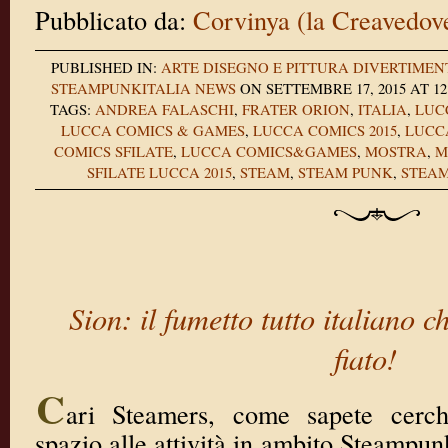
Pubblicato da:
Corvinya (la Creavedov
PUBLISHED IN:
ARTE DISEGNO E PITTURA
DIVERTIMEN
STEAMPUNKITALIA NEWS
ON SETTEMBRE 17, 2015 AT 1
TAGS:
ANDREA FALASCHI
,
FRATER ORION
,
ITALIA
,
LUC
LUCCA COMICS & GAMES
,
LUCCA COMICS 2015
,
LUCC
COMICS SFILATE
,
LUCCA COMICS&GAMES
,
MOSTRA
,
M
SFILATE LUCCA 2015
,
STEAM
,
STEAM PUNK
,
STEA
Sion: il fumetto tutto italiano c
fiato!
C
ari Steamers, come sapete cerc
spazio alle attività in ambito Steampunk