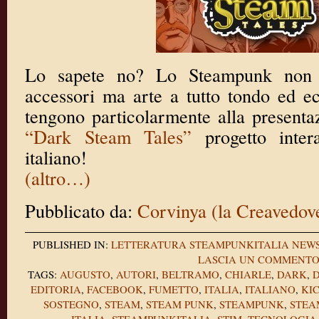
Lo sapete no? Lo Steampunk non 
accessori ma arte a tutto tondo ed e
tengono particolarmente alla presenta
“Dark Steam Tales”
progetto inte
italiano!
(altro…)
Pubblicato da:
Corvinya (la Creavedov
PUBLISHED IN:
LETTERATURA
STEAMPUNKITALIA NEW
LASCIA UN COMMENT
TAGS:
AUGUSTO
,
AUTORI
,
BELTRAMO
,
CHIARLE
,
DARK
,
EDITORIA
,
FACEBOOK
,
FUMETTO
,
ITALIA
,
ITALIANO
,
KI
SOSTEGNO
,
STEAM
,
STEAM PUNK
,
STEAMPUNK
,
STEA