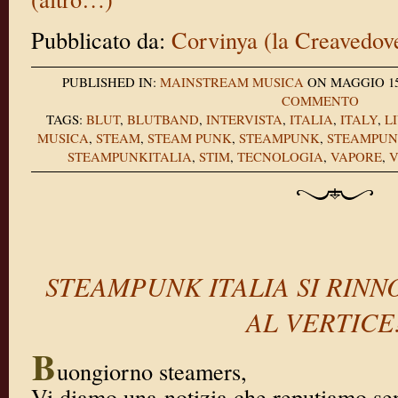
Pubblicato da:
Corvinya (la Creavedov
PUBLISHED IN:
MAINSTREAM
MUSICA
ON MAGGIO 15,
COMMENTO
TAGS:
BLUT
,
BLUTBAND
,
INTERVISTA
,
ITALIA
,
ITALY
,
L
MUSICA
,
STEAM
,
STEAM PUNK
,
STEAMPUNK
,
STEAMPUNK
STEAMPUNKITALIA
,
STIM
,
TECNOLOGIA
,
VAPORE
,
V
STEAMPUNK ITALIA SI RINN
AL VERTICE
B
uongiorno steamers,
Vi diamo una notizia che reputiamo sen